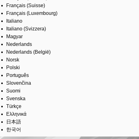
Français (Suisse)
Français (Luxembourg)
Italiano
Italiano (Svizzera)
Magyar
Nederlands
Nederlands (België)
Norsk
Polski
Português
Slovenčina
Suomi
Svenska
Türkçe
Ελληνικά
日本語
한국어