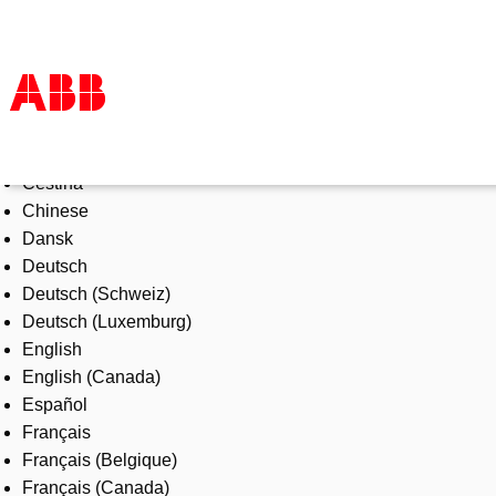
Select Language
Products & Solutions
Čeština
Industries
Chinese
Services
Dansk
About us
Deutsch
Where to buy
Deutsch (Schweiz)
Contact us
Deutsch (Luxemburg)
Careers
English
English (Canada)
Español
Français
Français (Belgique)
Français (Canada)