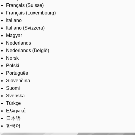
Français (Suisse)
Français (Luxembourg)
Italiano
Italiano (Svizzera)
Magyar
Nederlands
Nederlands (België)
Norsk
Polski
Português
Slovenčina
Suomi
Svenska
Türkçe
Ελληνικά
日本語
한국어