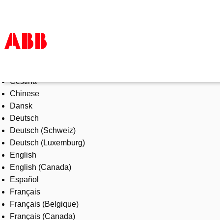
Select Language
Products & Solutions
Čeština
Industries
Chinese
Services
Dansk
About us
Deutsch
Where to buy
Deutsch (Schweiz)
Contact us
Deutsch (Luxemburg)
Careers
English
English (Canada)
Español
Français
Français (Belgique)
Français (Canada)