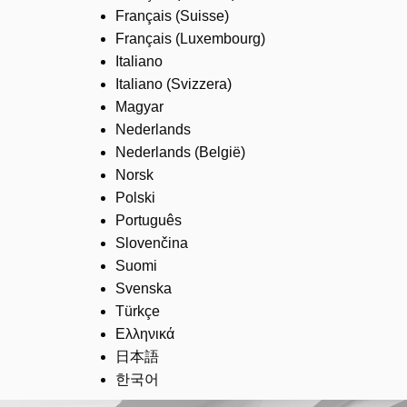
Français (Suisse)
Français (Luxembourg)
Italiano
Italiano (Svizzera)
Magyar
Nederlands
Nederlands (België)
Norsk
Polski
Português
Slovenčina
Suomi
Svenska
Türkçe
Ελληνικά
日本語
한국어