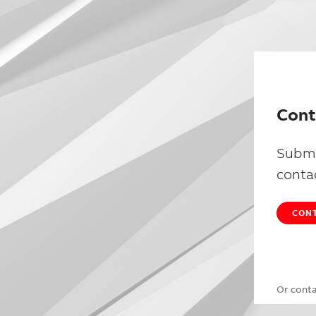
Cont
Submi
conta
CONT
Or cont