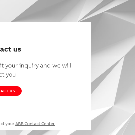
act us
t your inquiry and we will
ct you
ACT US
act your
ABB Contact Center