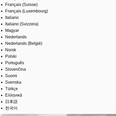
Français (Suisse)
Français (Luxembourg)
Italiano
Italiano (Svizzera)
Magyar
Nederlands
Nederlands (België)
Norsk
Polski
Português
Slovenčina
Suomi
Svenska
Türkçe
Ελληνικά
日本語
한국어