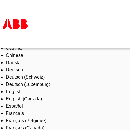
Select Language
Products & Solutions
Čeština
Industries
Chinese
Services
Dansk
About us
Deutsch
Where to buy
Deutsch (Schweiz)
Contact us
Deutsch (Luxemburg)
Careers
English
English (Canada)
Español
Français
Français (Belgique)
Français (Canada)