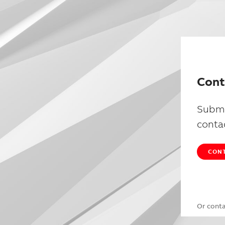
Cont
Submi
conta
CONT
Or cont