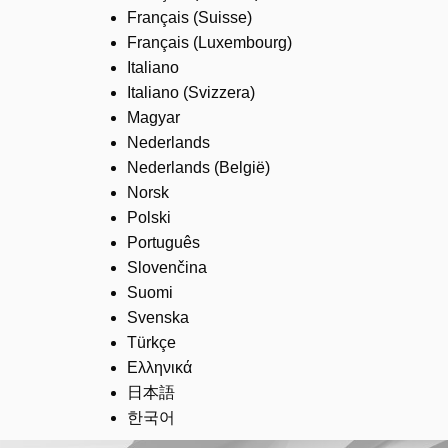
Français (Suisse)
Français (Luxembourg)
Italiano
Italiano (Svizzera)
Magyar
Nederlands
Nederlands (België)
Norsk
Polski
Português
Slovenčina
Suomi
Svenska
Türkçe
Ελληνικά
日本語
한국어