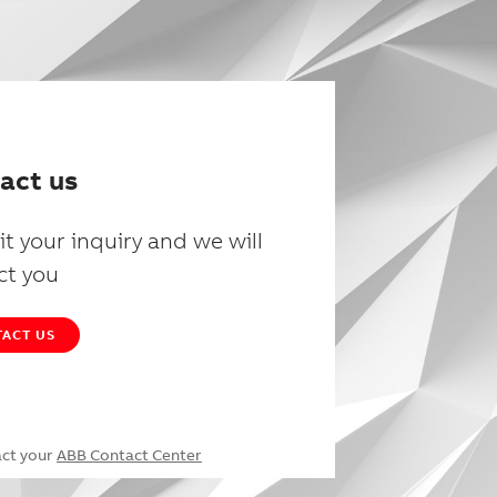
act us
t your inquiry and we will
ct you
ACT US
act your
ABB Contact Center