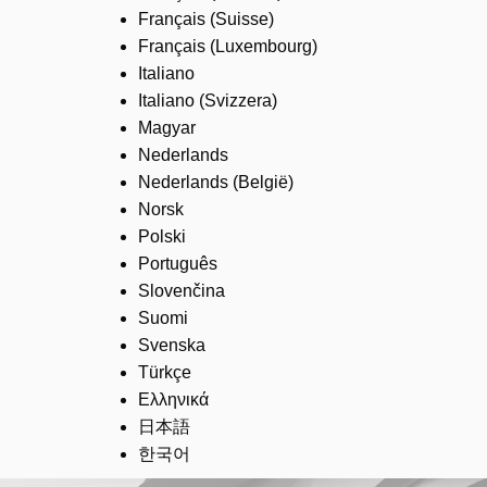
Français (Suisse)
Français (Luxembourg)
Italiano
Italiano (Svizzera)
Magyar
Nederlands
Nederlands (België)
Norsk
Polski
Português
Slovenčina
Suomi
Svenska
Türkçe
Ελληνικά
日本語
한국어