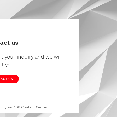
act us
t your inquiry and we will
ct you
ACT US
act your
ABB Contact Center