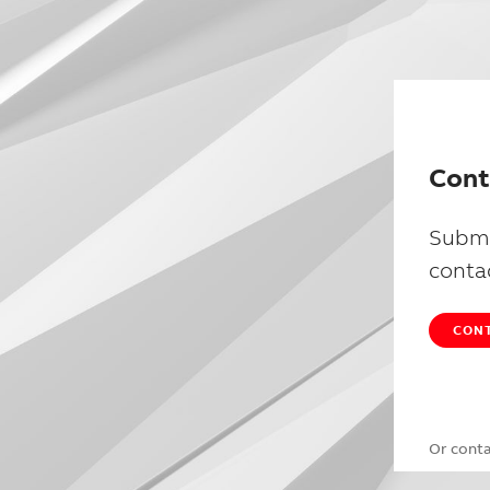
Cont
Submi
conta
CONT
Or cont