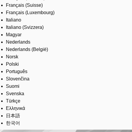
Français (Suisse)
Français (Luxembourg)
Italiano
Italiano (Svizzera)
Magyar
Nederlands
Nederlands (België)
Norsk
Polski
Português
Slovenčina
Suomi
Svenska
Türkçe
Ελληνικά
日本語
한국어