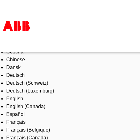
Select Language
Products & Solutions
Čeština
Industries
Chinese
Services
Dansk
About us
Deutsch
Where to buy
Deutsch (Schweiz)
Contact us
Deutsch (Luxemburg)
Careers
English
English (Canada)
Español
Français
Français (Belgique)
Français (Canada)