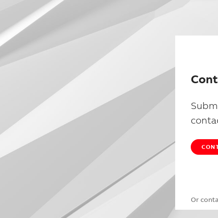
Cont
Submi
conta
CONT
Or cont