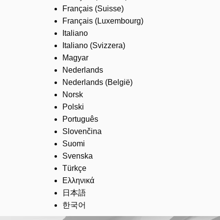
Français (Suisse)
Français (Luxembourg)
Italiano
Italiano (Svizzera)
Magyar
Nederlands
Nederlands (België)
Norsk
Polski
Português
Slovenčina
Suomi
Svenska
Türkçe
Ελληνικά
日本語
한국어