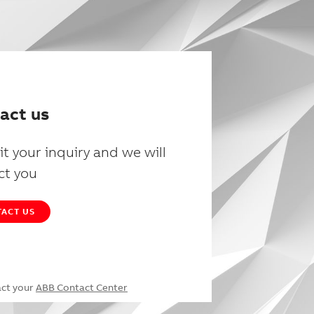
act us
t your inquiry and we will
ct you
ACT US
act your
ABB Contact Center