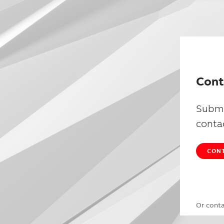
Cont
Submi
conta
CONT
Or cont