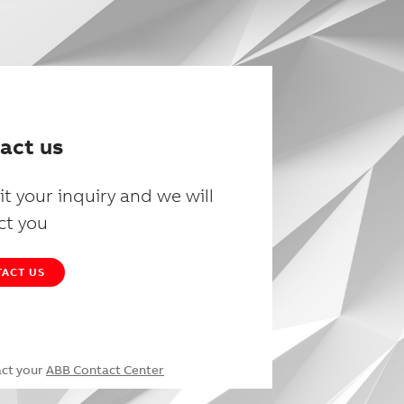
act us
t your inquiry and we will
ct you
ACT US
act your
ABB Contact Center