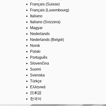
Français (Suisse)
Français (Luxembourg)
Italiano
Italiano (Svizzera)
Magyar
Nederlands
Nederlands (België)
Norsk
Polski
Português
Slovenčina
Suomi
Svenska
Türkçe
Ελληνικά
日本語
한국어