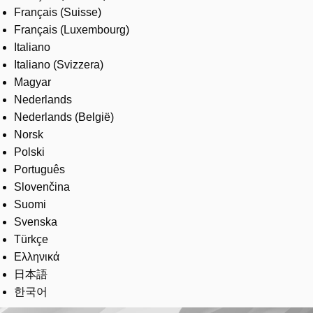
Français (Suisse)
Français (Luxembourg)
Italiano
Italiano (Svizzera)
Magyar
Nederlands
Nederlands (België)
Norsk
Polski
Português
Slovenčina
Suomi
Svenska
Türkçe
Ελληνικά
日本語
한국어