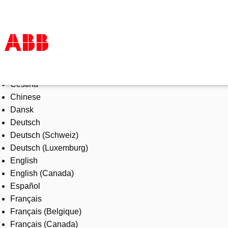
Select Language
Products & Solutions
Čeština
Industries
Chinese
Services
Dansk
About us
Deutsch
Where to buy
Deutsch (Schweiz)
Contact us
Deutsch (Luxemburg)
Careers
English
English (Canada)
Español
Français
Français (Belgique)
Français (Canada)