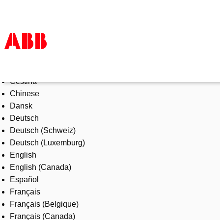
Select Language
Products & Solutions
Čeština
Industries
Chinese
Services
Dansk
About us
Deutsch
Where to buy
Deutsch (Schweiz)
Contact us
Deutsch (Luxemburg)
Careers
English
English (Canada)
Español
Français
Français (Belgique)
Français (Canada)