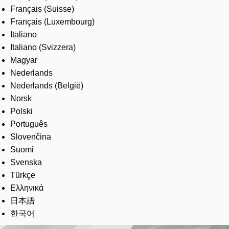
Français (Suisse)
Français (Luxembourg)
Italiano
Italiano (Svizzera)
Magyar
Nederlands
Nederlands (België)
Norsk
Polski
Português
Slovenčina
Suomi
Svenska
Türkçe
Ελληνικά
日本語
한국어