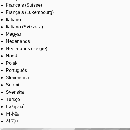
Français (Suisse)
Français (Luxembourg)
Italiano
Italiano (Svizzera)
Magyar
Nederlands
Nederlands (België)
Norsk
Polski
Português
Slovenčina
Suomi
Svenska
Türkçe
Ελληνικά
日本語
한국어