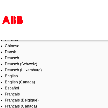
Select Language
Products & Solutions
Čeština
Industries
Chinese
Services
Dansk
About us
Deutsch
Where to buy
Deutsch (Schweiz)
Contact us
Deutsch (Luxemburg)
Careers
English
English (Canada)
Español
Français
Français (Belgique)
Français (Canada)