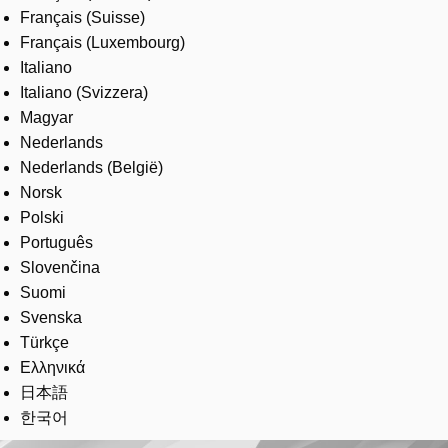
Français (Suisse)
Français (Luxembourg)
Italiano
Italiano (Svizzera)
Magyar
Nederlands
Nederlands (België)
Norsk
Polski
Português
Slovenčina
Suomi
Svenska
Türkçe
Ελληνικά
日本語
한국어