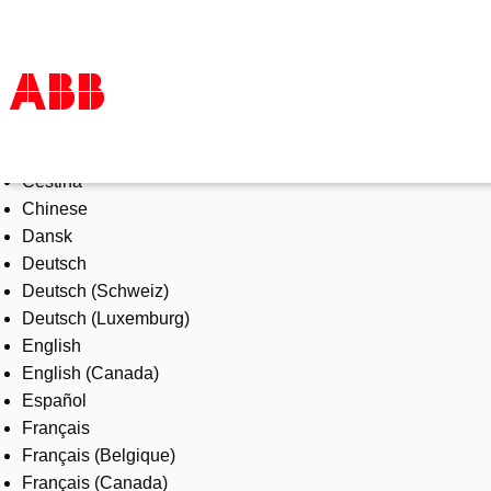
Select Language
Products & Solutions
Čeština
Industries
Chinese
Services
Dansk
About us
Deutsch
Where to buy
Deutsch (Schweiz)
Contact us
Deutsch (Luxemburg)
Careers
English
English (Canada)
Español
Français
Français (Belgique)
Français (Canada)