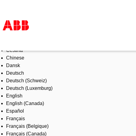
Select Language
Products & Solutions
Čeština
Industries
Chinese
Services
Dansk
About us
Deutsch
Where to buy
Deutsch (Schweiz)
Contact us
Deutsch (Luxemburg)
Careers
English
English (Canada)
Español
Français
Français (Belgique)
Français (Canada)