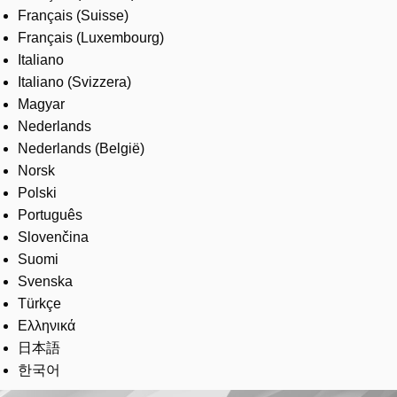
Français (Suisse)
Français (Luxembourg)
Italiano
Italiano (Svizzera)
Magyar
Nederlands
Nederlands (België)
Norsk
Polski
Português
Slovenčina
Suomi
Svenska
Türkçe
Ελληνικά
日本語
한국어