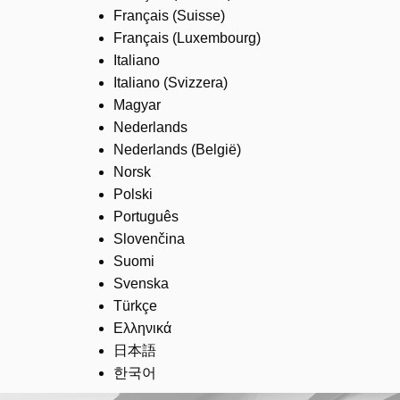
Français (Suisse)
Français (Luxembourg)
Italiano
Italiano (Svizzera)
Magyar
Nederlands
Nederlands (België)
Norsk
Polski
Português
Slovenčina
Suomi
Svenska
Türkçe
Ελληνικά
日本語
한국어