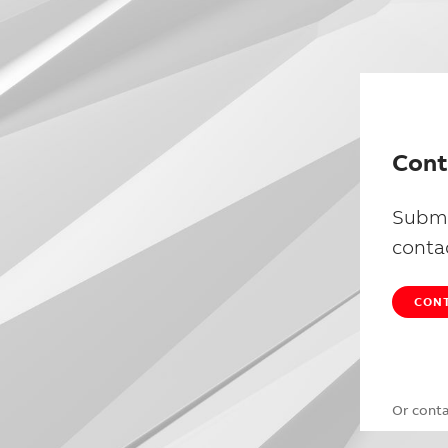
Cont
Submi
conta
CONT
Or cont