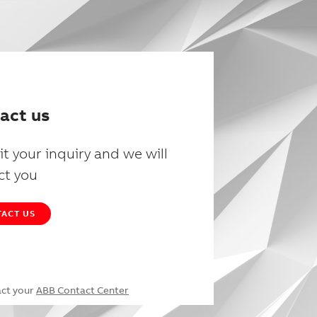
act us
t your inquiry and we will
ct you
ACT US
act your
ABB Contact Center