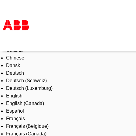
Select Language
Products & Solutions
Čeština
Industries
Chinese
Services
Dansk
About us
Deutsch
Where to buy
Deutsch (Schweiz)
Contact us
Deutsch (Luxemburg)
Careers
English
English (Canada)
Español
Français
Français (Belgique)
Français (Canada)