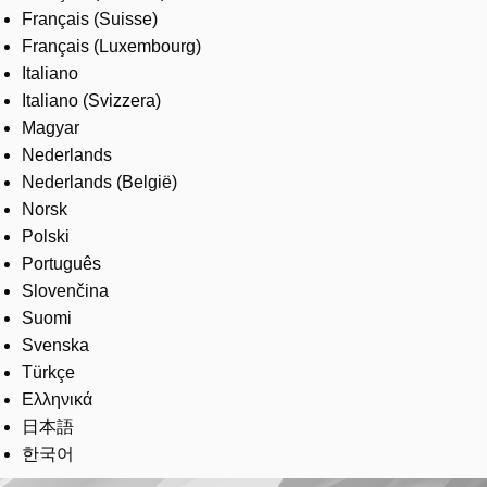
Français (Suisse)
Français (Luxembourg)
Italiano
Italiano (Svizzera)
Magyar
Nederlands
Nederlands (België)
Norsk
Polski
Português
Slovenčina
Suomi
Svenska
Türkçe
Ελληνικά
日本語
한국어