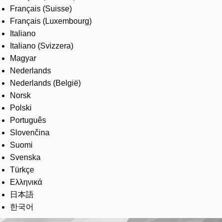
Français (Suisse)
Français (Luxembourg)
Italiano
Italiano (Svizzera)
Magyar
Nederlands
Nederlands (België)
Norsk
Polski
Português
Slovenčina
Suomi
Svenska
Türkçe
Ελληνικά
日本語
한국어