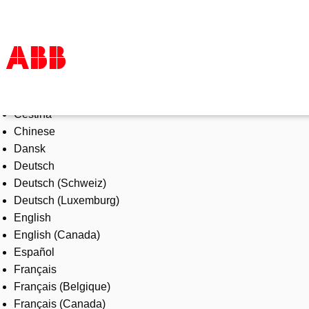
Select Language
Products & Solutions
Čeština
Industries
Chinese
Services
Dansk
About us
Deutsch
Where to buy
Deutsch (Schweiz)
Contact us
Deutsch (Luxemburg)
Careers
English
English (Canada)
Español
Français
Français (Belgique)
Français (Canada)