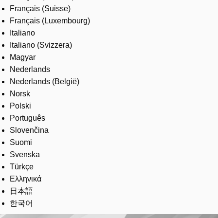
Français (Suisse)
Français (Luxembourg)
Italiano
Italiano (Svizzera)
Magyar
Nederlands
Nederlands (België)
Norsk
Polski
Português
Slovenčina
Suomi
Svenska
Türkçe
Ελληνικά
日本語
한국어