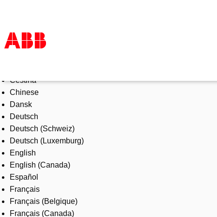
Select Language
Products & Solutions
Čeština
Industries
Chinese
Services
Dansk
About us
Deutsch
Where to buy
Deutsch (Schweiz)
Contact us
Deutsch (Luxemburg)
Careers
English
English (Canada)
Español
Français
Français (Belgique)
Français (Canada)