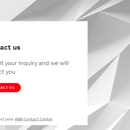
act us
t your inquiry and we will
ct you
ACT US
act your
ABB Contact Center