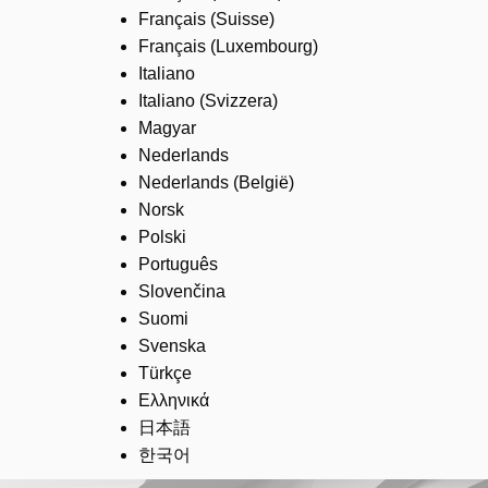
Français (Suisse)
Français (Luxembourg)
Italiano
Italiano (Svizzera)
Magyar
Nederlands
Nederlands (België)
Norsk
Polski
Português
Slovenčina
Suomi
Svenska
Türkçe
Ελληνικά
日本語
한국어