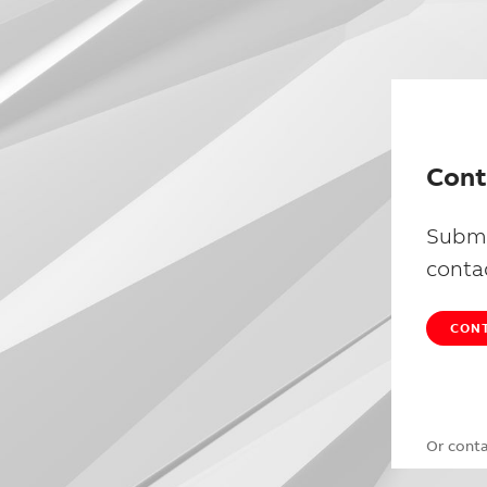
Cont
Submi
conta
CONT
Or cont