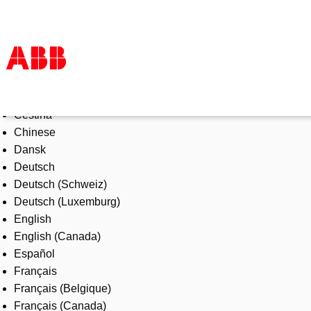
Select Language
Products & Solutions
Čeština
Industries
Chinese
Services
Dansk
About us
Deutsch
Where to buy
Deutsch (Schweiz)
Contact us
Deutsch (Luxemburg)
Careers
English
English (Canada)
Español
Français
Français (Belgique)
Français (Canada)