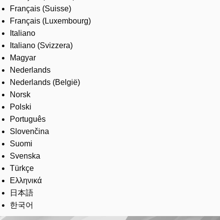
Français (Suisse)
Français (Luxembourg)
Italiano
Italiano (Svizzera)
Magyar
Nederlands
Nederlands (België)
Norsk
Polski
Português
Slovenčina
Suomi
Svenska
Türkçe
Ελληνικά
日本語
한국어