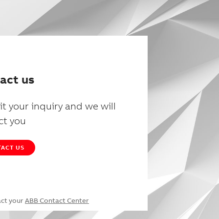
act us
t your inquiry and we will
ct you
ACT US
act your
ABB Contact Center