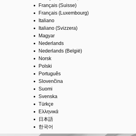
Français (Suisse)
Français (Luxembourg)
Italiano
Italiano (Svizzera)
Magyar
Nederlands
Nederlands (België)
Norsk
Polski
Português
Slovenčina
Suomi
Svenska
Türkçe
Ελληνικά
日本語
한국어