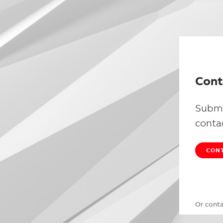
Cont
Submi
conta
CONT
Or cont