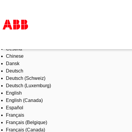
Select Language
Products & Solutions
Čeština
Industries
Chinese
Services
Dansk
About us
Deutsch
Where to buy
Deutsch (Schweiz)
Contact us
Deutsch (Luxemburg)
Careers
English
English (Canada)
Español
Français
Français (Belgique)
Français (Canada)