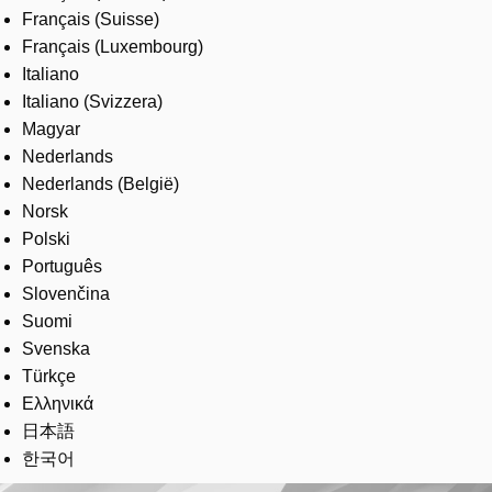
Français (Suisse)
Français (Luxembourg)
Italiano
Italiano (Svizzera)
Magyar
Nederlands
Nederlands (België)
Norsk
Polski
Português
Slovenčina
Suomi
Svenska
Türkçe
Ελληνικά
日本語
한국어