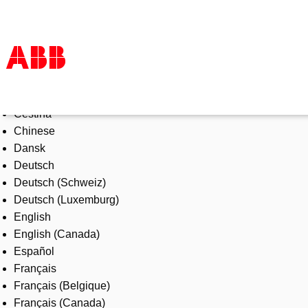
Select Language
Products & Solutions
Čeština
Industries
Chinese
Services
Dansk
About us
Deutsch
Where to buy
Deutsch (Schweiz)
Contact us
Deutsch (Luxemburg)
Careers
English
English (Canada)
Español
Français
Français (Belgique)
Français (Canada)