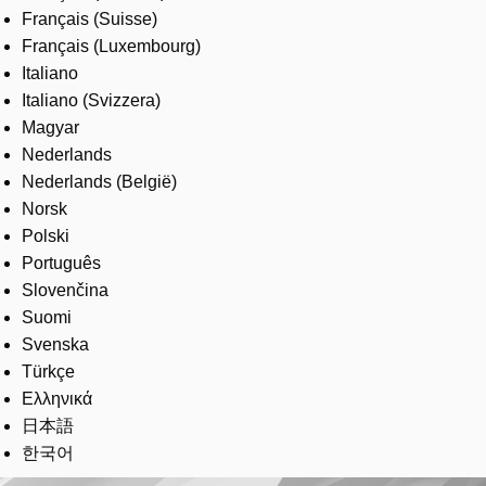
Français (Suisse)
Français (Luxembourg)
Italiano
Italiano (Svizzera)
Magyar
Nederlands
Nederlands (België)
Norsk
Polski
Português
Slovenčina
Suomi
Svenska
Türkçe
Ελληνικά
日本語
한국어