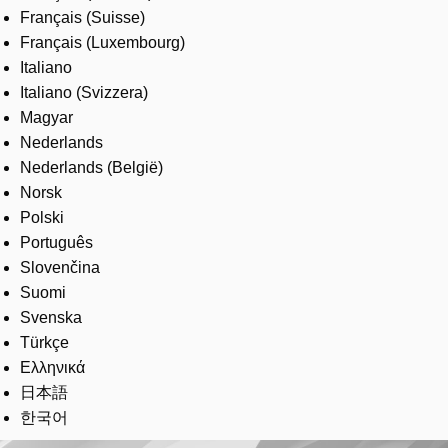
Français (Suisse)
Français (Luxembourg)
Italiano
Italiano (Svizzera)
Magyar
Nederlands
Nederlands (België)
Norsk
Polski
Português
Slovenčina
Suomi
Svenska
Türkçe
Ελληνικά
日本語
한국어