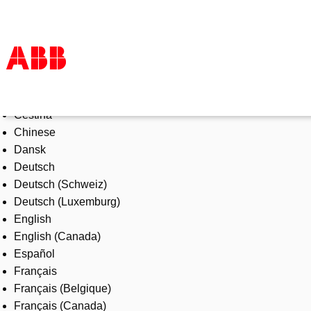
Select Language
Products & Solutions
Čeština
Industries
Chinese
Services
Dansk
About us
Deutsch
Where to buy
Deutsch (Schweiz)
Contact us
Deutsch (Luxemburg)
Careers
English
English (Canada)
Español
Français
Français (Belgique)
Français (Canada)