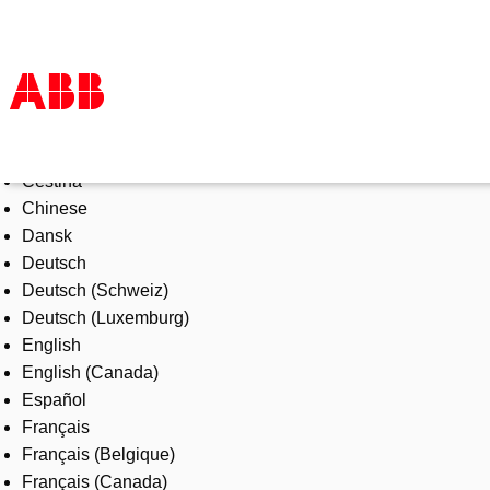
Select Language
Products & Solutions
Čeština
Industries
Chinese
Services
Dansk
About us
Deutsch
Where to buy
Deutsch (Schweiz)
Contact us
Deutsch (Luxemburg)
Careers
English
English (Canada)
Español
Français
Français (Belgique)
Français (Canada)