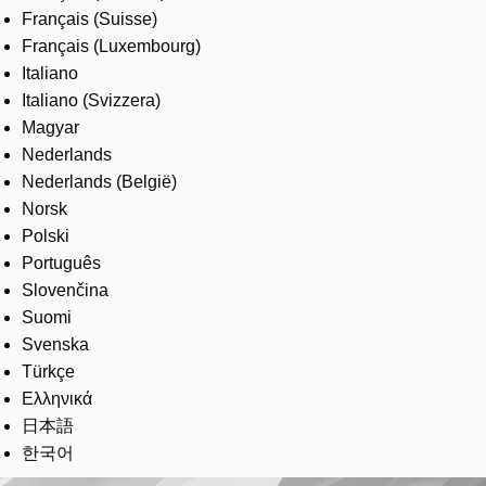
Français (Suisse)
Français (Luxembourg)
Italiano
Italiano (Svizzera)
Magyar
Nederlands
Nederlands (België)
Norsk
Polski
Português
Slovenčina
Suomi
Svenska
Türkçe
Ελληνικά
日本語
한국어