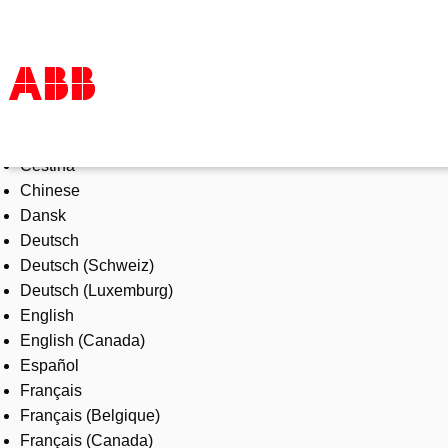
Select Language
Products & Solutions
Čeština
Industries
Chinese
Services
Dansk
About us
Deutsch
Where to buy
Deutsch (Schweiz)
Contact us
Deutsch (Luxemburg)
Careers
English
English (Canada)
Español
Français
Français (Belgique)
Français (Canada)