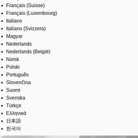
Français (Suisse)
Français (Luxembourg)
Italiano
Italiano (Svizzera)
Magyar
Nederlands
Nederlands (België)
Norsk
Polski
Português
Slovenčina
Suomi
Svenska
Türkçe
Ελληνικά
日本語
한국어