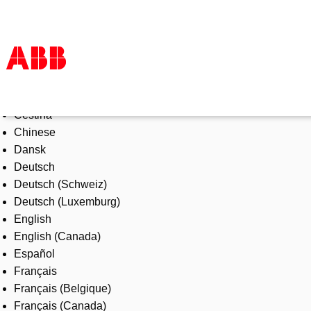
Select Language
Products & Solutions
Čeština
Industries
Chinese
Services
Dansk
About us
Deutsch
Where to buy
Deutsch (Schweiz)
Contact us
Deutsch (Luxemburg)
Careers
English
English (Canada)
Español
Français
Français (Belgique)
Français (Canada)