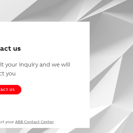
act us
t your inquiry and we will
ct you
ACT US
act your
ABB Contact Center