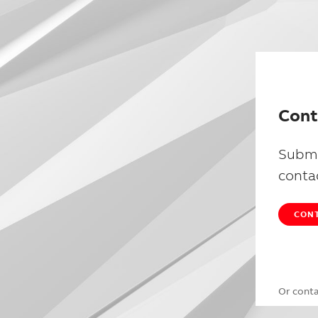
Cont
Submi
conta
CONT
Or cont