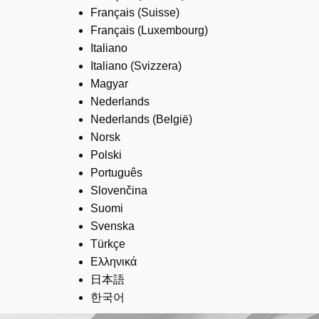
Français (Suisse)
Français (Luxembourg)
Italiano
Italiano (Svizzera)
Magyar
Nederlands
Nederlands (België)
Norsk
Polski
Português
Slovenčina
Suomi
Svenska
Türkçe
Ελληνικά
日本語
한국어