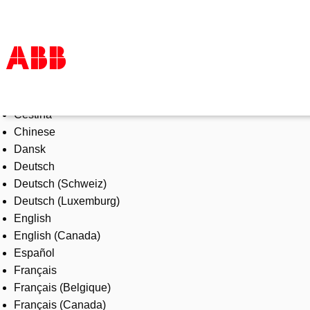
Select Language
Products & Solutions
Čeština
Industries
Chinese
Services
Dansk
About us
Deutsch
Where to buy
Deutsch (Schweiz)
Contact us
Deutsch (Luxemburg)
Careers
English
English (Canada)
Español
Français
Français (Belgique)
Français (Canada)