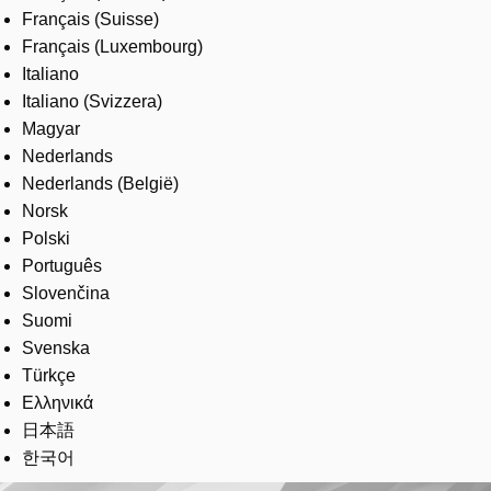
Français (Suisse)
Français (Luxembourg)
Italiano
Italiano (Svizzera)
Magyar
Nederlands
Nederlands (België)
Norsk
Polski
Português
Slovenčina
Suomi
Svenska
Türkçe
Ελληνικά
日本語
한국어