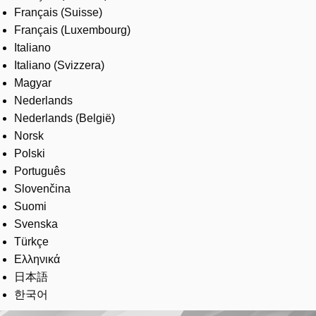
Français (Suisse)
Français (Luxembourg)
Italiano
Italiano (Svizzera)
Magyar
Nederlands
Nederlands (België)
Norsk
Polski
Português
Slovenčina
Suomi
Svenska
Türkçe
Ελληνικά
日本語
한국어