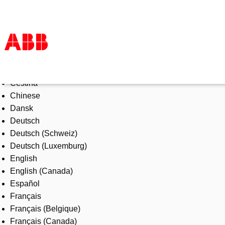
Select Language
Products & Solutions
Čeština
Industries
Chinese
Services
Dansk
About us
Deutsch
Where to buy
Deutsch (Schweiz)
Contact us
Deutsch (Luxemburg)
Careers
English
English (Canada)
Español
Français
Français (Belgique)
Français (Canada)