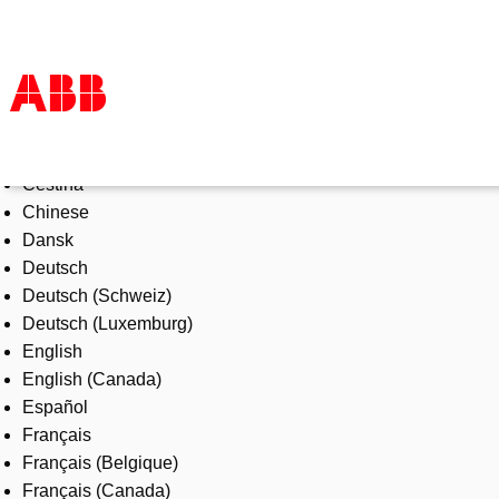
Select Language
Products & Solutions
Čeština
Industries
Chinese
Services
Dansk
About us
Deutsch
Where to buy
Deutsch (Schweiz)
Contact us
Deutsch (Luxemburg)
Careers
English
English (Canada)
Español
Français
Français (Belgique)
Français (Canada)