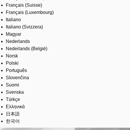
Français (Suisse)
Français (Luxembourg)
Italiano
Italiano (Svizzera)
Magyar
Nederlands
Nederlands (België)
Norsk
Polski
Português
Slovenčina
Suomi
Svenska
Türkçe
Ελληνικά
日本語
한국어