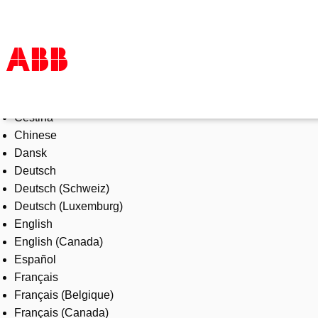
Select Language
Products & Solutions
Čeština
Industries
Chinese
Services
Dansk
About us
Deutsch
Where to buy
Deutsch (Schweiz)
Contact us
Deutsch (Luxemburg)
Careers
English
English (Canada)
Español
Français
Français (Belgique)
Français (Canada)