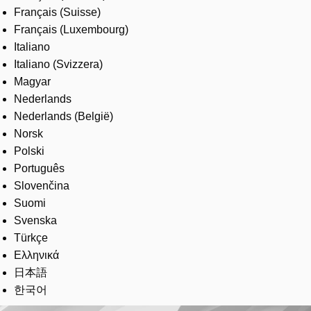
Français (Suisse)
Français (Luxembourg)
Italiano
Italiano (Svizzera)
Magyar
Nederlands
Nederlands (België)
Norsk
Polski
Português
Slovenčina
Suomi
Svenska
Türkçe
Ελληνικά
日本語
한국어