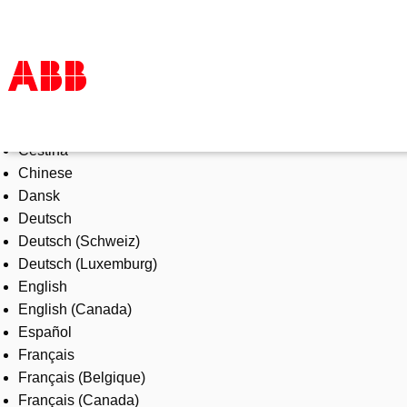
Select Language
Products & Solutions
Čeština
Industries
Chinese
Services
Dansk
About us
Deutsch
Where to buy
Deutsch (Schweiz)
Contact us
Deutsch (Luxemburg)
Careers
English
English (Canada)
Español
Français
Français (Belgique)
Français (Canada)