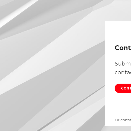
Cont
Submi
conta
CONT
Or cont