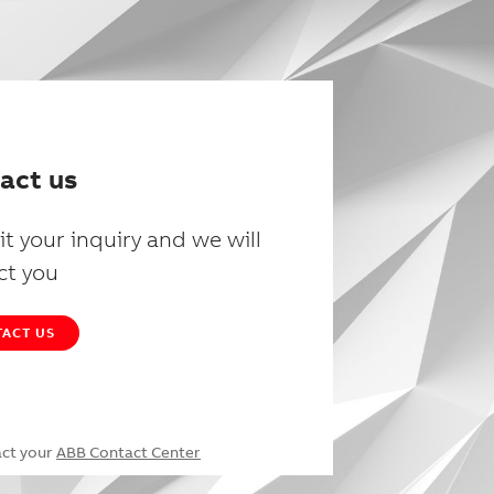
act us
t your inquiry and we will
ct you
ACT US
act your
ABB Contact Center