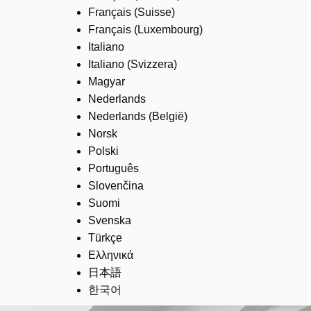
Français (Suisse)
Français (Luxembourg)
Italiano
Italiano (Svizzera)
Magyar
Nederlands
Nederlands (België)
Norsk
Polski
Português
Slovenčina
Suomi
Svenska
Türkçe
Ελληνικά
日本語
한국어