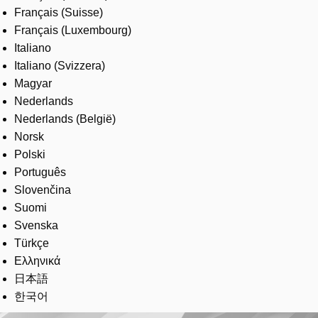
Français (Suisse)
Français (Luxembourg)
Italiano
Italiano (Svizzera)
Magyar
Nederlands
Nederlands (België)
Norsk
Polski
Português
Slovenčina
Suomi
Svenska
Türkçe
Ελληνικά
日本語
한국어