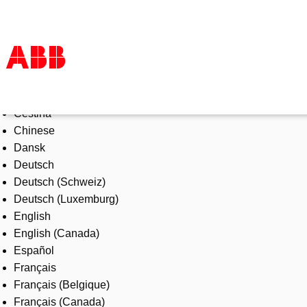
Select Language
Products & Solutions
Čeština
Industries
Chinese
Services
Dansk
About us
Deutsch
Where to buy
Deutsch (Schweiz)
Contact us
Deutsch (Luxemburg)
Careers
English
English (Canada)
Español
Français
Français (Belgique)
Français (Canada)