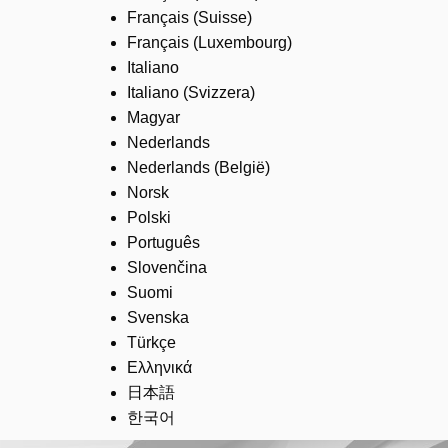
Français (Suisse)
Français (Luxembourg)
Italiano
Italiano (Svizzera)
Magyar
Nederlands
Nederlands (België)
Norsk
Polski
Português
Slovenčina
Suomi
Svenska
Türkçe
Ελληνικά
日本語
한국어