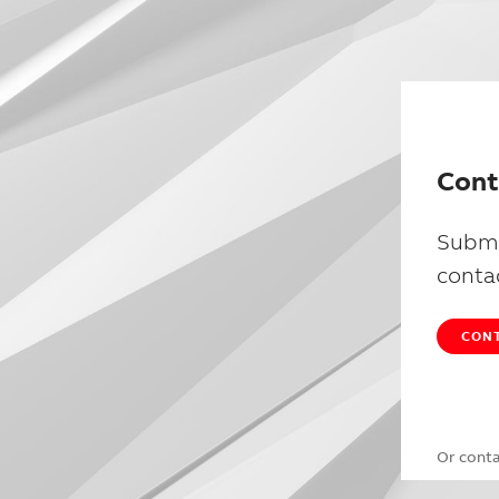
Cont
Submi
conta
CONT
Or cont