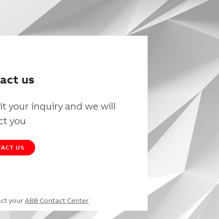
act us
t your inquiry and we will
ct you
ACT US
act your
ABB Contact Center