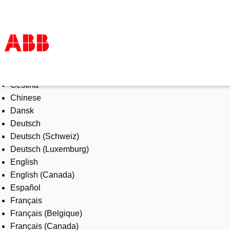
Select Language
Products & Solutions
Čeština
Industries
Chinese
Services
Dansk
About us
Deutsch
Where to buy
Deutsch (Schweiz)
Contact us
Deutsch (Luxemburg)
Careers
English
English (Canada)
Español
Français
Français (Belgique)
Français (Canada)