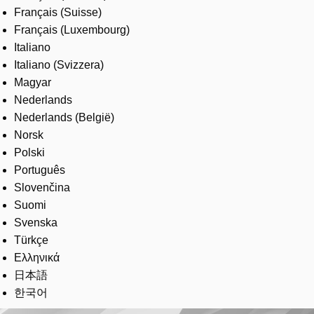
Français (Suisse)
Français (Luxembourg)
Italiano
Italiano (Svizzera)
Magyar
Nederlands
Nederlands (België)
Norsk
Polski
Português
Slovenčina
Suomi
Svenska
Türkçe
Ελληνικά
日本語
한국어