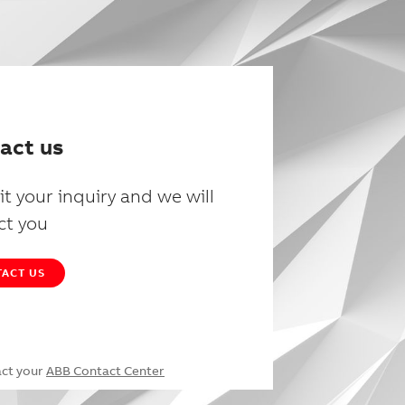
act us
t your inquiry and we will
ct you
ACT US
act your
ABB Contact Center