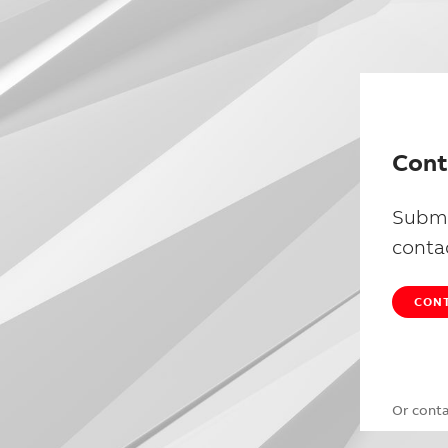
Cont
Submi
conta
CONT
Or cont