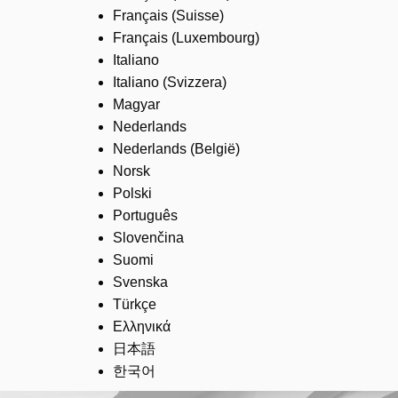
Français (Suisse)
Français (Luxembourg)
Italiano
Italiano (Svizzera)
Magyar
Nederlands
Nederlands (België)
Norsk
Polski
Português
Slovenčina
Suomi
Svenska
Türkçe
Ελληνικά
日本語
한국어