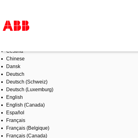
Select Language
Products & Solutions
Čeština
Industries
Chinese
Services
Dansk
About us
Deutsch
Where to buy
Deutsch (Schweiz)
Contact us
Deutsch (Luxemburg)
Careers
English
English (Canada)
Español
Français
Français (Belgique)
Français (Canada)