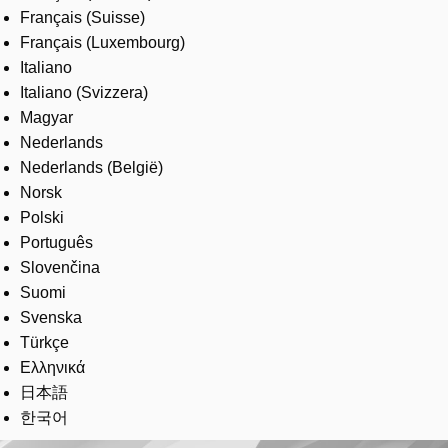
Français (Suisse)
Français (Luxembourg)
Italiano
Italiano (Svizzera)
Magyar
Nederlands
Nederlands (België)
Norsk
Polski
Português
Slovenčina
Suomi
Svenska
Türkçe
Ελληνικά
日本語
한국어