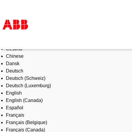
Select Language
Products & Solutions
Čeština
Industries
Chinese
Services
Dansk
About us
Deutsch
Where to buy
Deutsch (Schweiz)
Contact us
Deutsch (Luxemburg)
Careers
English
English (Canada)
Español
Français
Français (Belgique)
Français (Canada)