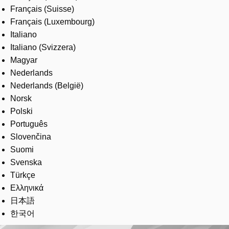
Français (Suisse)
Français (Luxembourg)
Italiano
Italiano (Svizzera)
Magyar
Nederlands
Nederlands (België)
Norsk
Polski
Português
Slovenčina
Suomi
Svenska
Türkçe
Ελληνικά
日本語
한국어