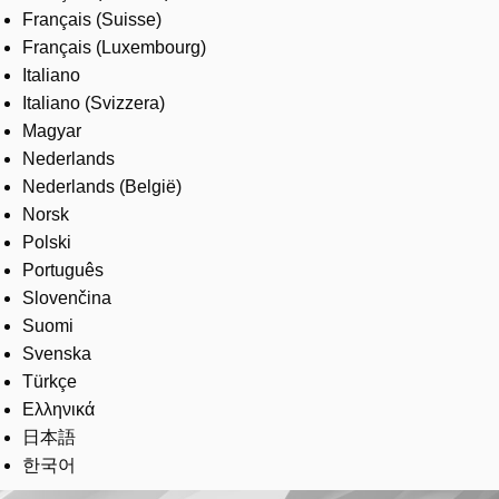
Français (Suisse)
Français (Luxembourg)
Italiano
Italiano (Svizzera)
Magyar
Nederlands
Nederlands (België)
Norsk
Polski
Português
Slovenčina
Suomi
Svenska
Türkçe
Ελληνικά
日本語
한국어