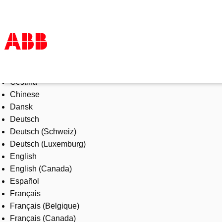
Select Language
Products & Solutions
Čeština
Industries
Chinese
Services
Dansk
About us
Deutsch
Where to buy
Deutsch (Schweiz)
Contact us
Deutsch (Luxemburg)
Careers
English
English (Canada)
Español
Français
Français (Belgique)
Français (Canada)