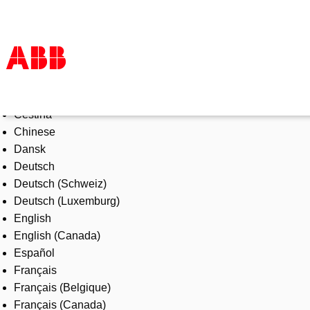
Select Language
Products & Solutions
Čeština
Industries
Chinese
Services
Dansk
About us
Deutsch
Where to buy
Deutsch (Schweiz)
Contact us
Deutsch (Luxemburg)
Careers
English
English (Canada)
Español
Français
Français (Belgique)
Français (Canada)