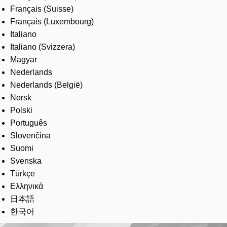
Français (Suisse)
Français (Luxembourg)
Italiano
Italiano (Svizzera)
Magyar
Nederlands
Nederlands (België)
Norsk
Polski
Português
Slovenčina
Suomi
Svenska
Türkçe
Ελληνικά
日本語
한국어