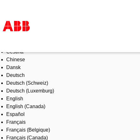
Select Language
Products & Solutions
Čeština
Industries
Chinese
Services
Dansk
About us
Deutsch
Where to buy
Deutsch (Schweiz)
Contact us
Deutsch (Luxemburg)
Careers
English
English (Canada)
Español
Français
Français (Belgique)
Français (Canada)