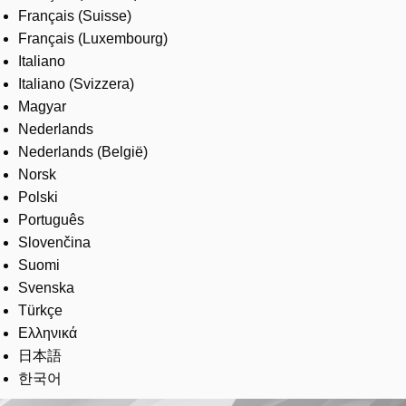
Français (Suisse)
Français (Luxembourg)
Italiano
Italiano (Svizzera)
Magyar
Nederlands
Nederlands (België)
Norsk
Polski
Português
Slovenčina
Suomi
Svenska
Türkçe
Ελληνικά
日本語
한국어