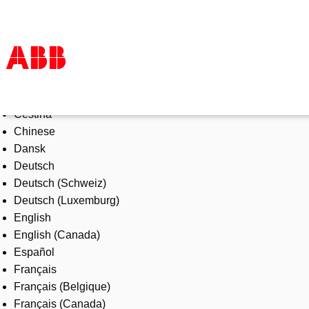
Select Language
Products & Solutions
Čeština
Industries
Chinese
Services
Dansk
About us
Deutsch
Where to buy
Deutsch (Schweiz)
Contact us
Deutsch (Luxemburg)
Careers
English
English (Canada)
Español
Français
Français (Belgique)
Français (Canada)