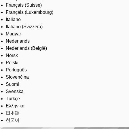
Français (Suisse)
Français (Luxembourg)
Italiano
Italiano (Svizzera)
Magyar
Nederlands
Nederlands (België)
Norsk
Polski
Português
Slovenčina
Suomi
Svenska
Türkçe
Ελληνικά
日本語
한국어