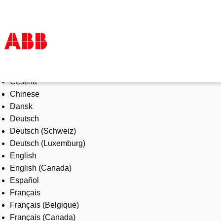
Select Language
Products & Solutions
Čeština
Industries
Chinese
Services
Dansk
About us
Deutsch
Where to buy
Deutsch (Schweiz)
Contact us
Deutsch (Luxemburg)
Careers
English
English (Canada)
Español
Français
Français (Belgique)
Français (Canada)