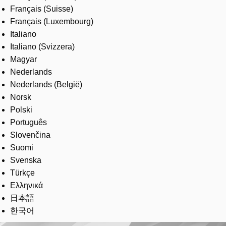
Français (Suisse)
Français (Luxembourg)
Italiano
Italiano (Svizzera)
Magyar
Nederlands
Nederlands (België)
Norsk
Polski
Português
Slovenčina
Suomi
Svenska
Türkçe
Ελληνικά
日本語
한국어