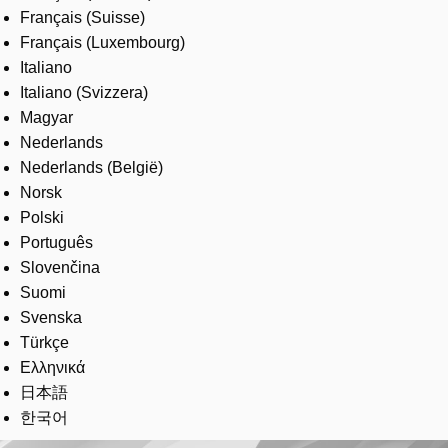
Français (Suisse)
Français (Luxembourg)
Italiano
Italiano (Svizzera)
Magyar
Nederlands
Nederlands (België)
Norsk
Polski
Português
Slovenčina
Suomi
Svenska
Türkçe
Ελληνικά
日本語
한국어