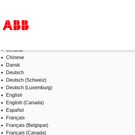
Select Language
Products & Solutions
Čeština
Industries
Chinese
Services
Dansk
About us
Deutsch
Where to buy
Deutsch (Schweiz)
Contact us
Deutsch (Luxemburg)
Careers
English
English (Canada)
Español
Français
Français (Belgique)
Français (Canada)