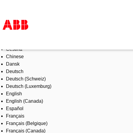
Select Language
Products & Solutions
Čeština
Industries
Chinese
Services
Dansk
About us
Deutsch
Where to buy
Deutsch (Schweiz)
Contact us
Deutsch (Luxemburg)
Careers
English
English (Canada)
Español
Français
Français (Belgique)
Français (Canada)