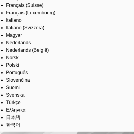
Français (Suisse)
Français (Luxembourg)
Italiano
Italiano (Svizzera)
Magyar
Nederlands
Nederlands (België)
Norsk
Polski
Português
Slovenčina
Suomi
Svenska
Türkçe
Ελληνικά
日本語
한국어