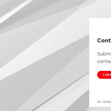
Cont
Submi
conta
CONT
Or cont