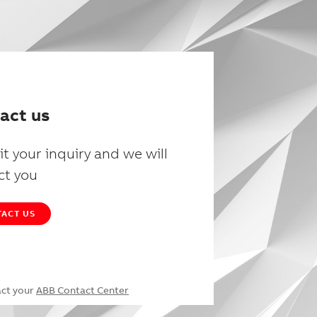
act us
t your inquiry and we will
ct you
ACT US
act your
ABB Contact Center