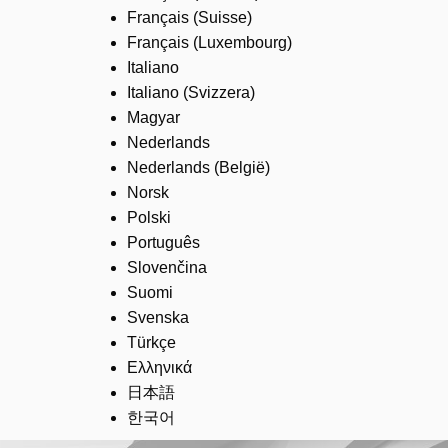
Français (Suisse)
Français (Luxembourg)
Italiano
Italiano (Svizzera)
Magyar
Nederlands
Nederlands (België)
Norsk
Polski
Português
Slovenčina
Suomi
Svenska
Türkçe
Ελληνικά
日本語
한국어