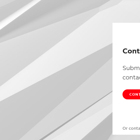
Cont
Submi
conta
CONT
Or cont