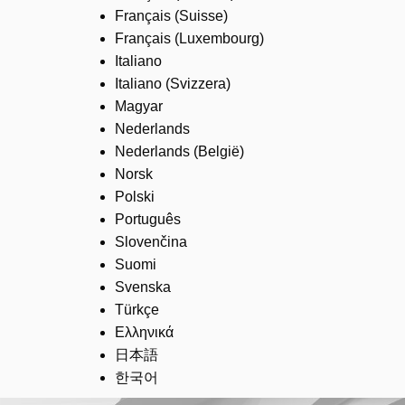
Français (Suisse)
Français (Luxembourg)
Italiano
Italiano (Svizzera)
Magyar
Nederlands
Nederlands (België)
Norsk
Polski
Português
Slovenčina
Suomi
Svenska
Türkçe
Ελληνικά
日本語
한국어