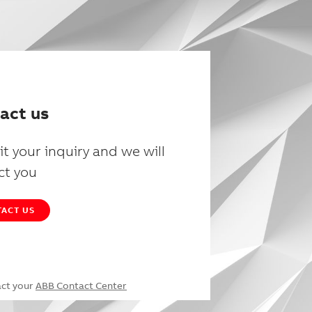
act us
t your inquiry and we will
ct you
ACT US
act your
ABB Contact Center