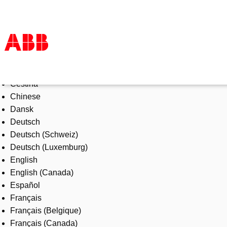
Select Language
Products & Solutions
Čeština
Industries
Chinese
Services
Dansk
About us
Deutsch
Where to buy
Deutsch (Schweiz)
Contact us
Deutsch (Luxemburg)
Careers
English
English (Canada)
Español
Français
Français (Belgique)
Français (Canada)