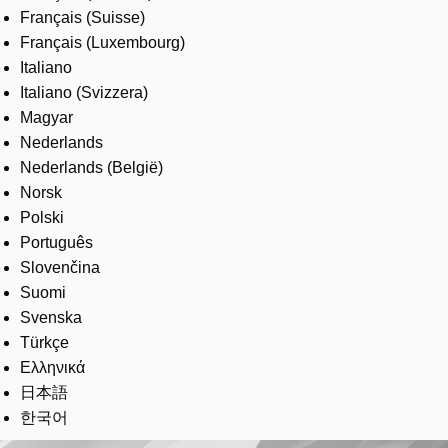
Français (Suisse)
Français (Luxembourg)
Italiano
Italiano (Svizzera)
Magyar
Nederlands
Nederlands (België)
Norsk
Polski
Português
Slovenčina
Suomi
Svenska
Türkçe
Ελληνικά
日本語
한국어